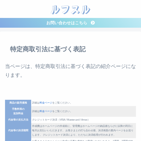
ルフスル
お問い合わせはこちら
特定商取引法に基づく表記
当ページは、特定商取引法に基づく表記の紹介ページにな
ります。
商品の販売価格
詳細は
料金ページ
をご覧ください。
手数料等の
詳細は
料金ページ
をご覧ください。
追加料金
代金等の支払方法
クレジットカード決済（VISA / Mastercard / Amex）
作成費はホームページの作成前に、管理費はホームページの納品後ならびに以降の同日に
代金等の決済期間
毎月お支払いいただきます。
お客さまとの打ち合わせ後、決済画面の案内ページをお送り
します。
クレジットカード決済により、ただちに決済処理が行われます。