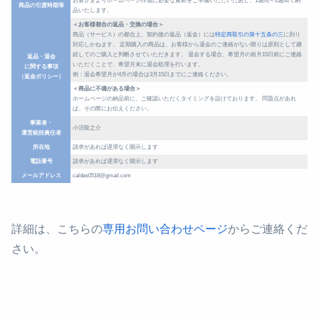
お客さまよりホームページ作成に必要な素材をご準備いただいたあと、1週間～2週間で納
商品の引渡時期等
品いたします。
＜お客様都合の返品・交換の場合＞
商品（サービス）の都合上、契約後の返品（返金）には
特定商取引の第十五条の三
に則り
対応しかねます。
定期購入の商品は、お客様から退会のご連絡がない限りは原則として継
続してのご購入と判断させていただきます。
退会する場合、希望月の前月15日前にご連絡
返品・退会
いただくことで、希望月末に退会処理を行います。
に関する事項
例：退会希望月が4月の場合は3月15日までにご連絡ください。
（返金ポリシー）
＜商品に不備がある場合＞
ホームページの納品前に、ご確認いただくタイミングを設けております。
問題点があれ
ば、その際にお伝えください。
事業者・
小沼龍之介
運営統括責任者
所在地
請求があれば遅滞なく開示します
電話番号
請求があれば遅滞なく開示します
メールアドレス
caldes0518@gmail.com
詳細は、こちらの
専用お問い合わせページ
からご連絡くだ
さい。